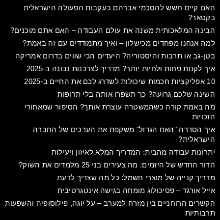
האם קיים חשש להסכמי אברהם בעקבות הפעולה הישראלית
בקטאר?
הבינה המלאכותית משנה את עולם העבודה – האם אתם מוכנים?
למה אנחנו מפחדים מכישלון – ואיך מתמודדים עם זה באמת?
בטן-גב או תרבות והיסטוריה? היעדים הכי שווים בדרום אמריקה
איך לקנות פחות ולחיות יותר? מדריך לצרכנות נבונה ב-2025
10 אפליקציות חכמות שיכולות לשדרג לכם את החיים ב-2025
השינה שלכם גרועה? כך תשפרו אותה בלי תרופות
מה באמת קורה כשהמשטרה עוצרת אותך? הסיפור שמאחורי
הזכויות
איך הסדרה "האח הגדול" משקפת את הערכים של החברה
הישראלית?
יתרונות עבודה מהבית: המדריך המלא לאיזון ויעילות
הדור החדש של היזמים: מה צעירים בני 25 מלמדים את השוק?
מדריך קנייה של מוצרי חשמל: כל מה שצריך לדעת
אייל אורגד – פסיכולוג מומחה בגישה אינטגרטיבית
הקשרים הרוחניים בין מזרח למערב – על יוגה, פילוסופיה והשפעות
תרבותיות