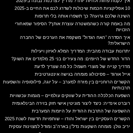
איך לקנות פחות ולחיות יותר? מדריך לצרכנות נבונה ב-2025
10 אפליקציות חכמות שיכולות לשדרג לכם את החיים ב-2025
השינה שלכם גרועה? כך תשפרו אותה בלי תרופות
מה באמת קורה כשהמשטרה עוצרת אותך? הסיפור שמאחורי
הזכויות
איך הסדרה "האח הגדול" משקפת את הערכים של החברה
הישראלית?
יתרונות עבודה מהבית: המדריך המלא לאיזון ויעילות
הדור החדש של היזמים: מה צעירים בני 25 מלמדים את השוק?
מדריך קנייה של מוצרי חשמל: כל מה שצריך לדעת
אייל אורגד – פסיכולוג מומחה בגישה אינטגרטיבית
הקשרים הרוחניים בין מזרח למערב – על יוגה, פילוסופיה והשפעות
תרבותיות
השפעת הכלכלה ההודית על שווקים עולמיים – מגמות עכשוויות
רוברט אינדיה: כיצד ליצור מוניטין אישי חזק בזירה הבינלאומית
ההשפעה של התרבות ההודית על היזמות המערבית
הקשרים העסקיים בין ישראל והודו – שותפויות חדשות לשנת 2025
יריב גולן: מומחה השקעות נדל"ן בארה"ב ומודל למצוינות עסקית