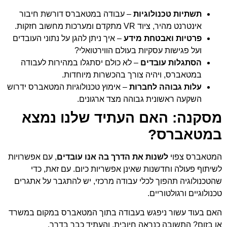
תשתיות טכנולוגיות
– עבודה במטאברס דורשת חיבור
אינטרנט מהיר, ציוד VR מתקדם ומערכות מחשוב חזקות.
פרטיות ואבטחת מידע
– איך ניתן להגן על נתוני העובדים
ועל פגישות עסקיות בעולם הווירטואלי?
הסתגלות עובדים
– לא כולם יסתגלו במהירות לעבודה
במטאברס, ויהיה צורך בהכשרות מיוחדות.
עלות גבוהה לחברות
– אימוץ טכנולוגיות המטאברס ידרוש
השקעה ראשונית גבוהה מצד ארגונים.
מסקנה: האם העתיד שלנו נמצא
במטאברס?
המטאברס צפוי
לשנות את הדרך בה אנו עובדים
, עם אפשרויות
לשיתוף פעולה וחדשנות שאינן אפשריות כיום. עם זאת, כדי
שהטכנולוגיה תהפוך לכלי עבודה מרכזי, יש להתגבר על אתגרים
טכנולוגיים ורגולטוריים.
האם בעוד עשור ניפגש בעבודה בתוך המטאברס במקום במשרד
או בזום? התשובה כנראה חיובית, והעתיד כבר בדרך.